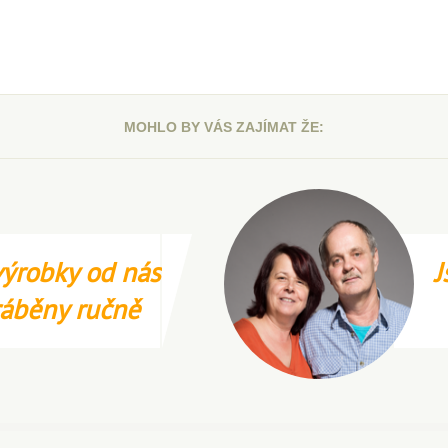
MOHLO BY VÁS ZAJÍMAT ŽE:
ýrobky od nás
J
ráběny ručně