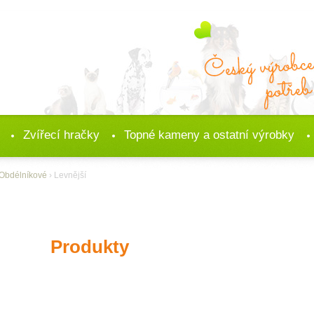
Zvířecí hračky
Topné kameny a ostatní výrobky
Obdélníkové
› Levnější
Produkty