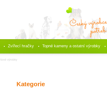
Zvířecí hračky
Topné kameny a ostatní výrobky
Nové výrobky
Kategorie