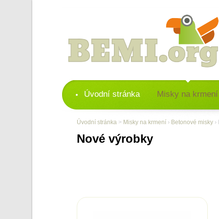
Úvodní stránka
Misky na krmení
Úvodní stránka
>
Misky na krmení
›
Betonové misky
› 
Nové výrobky