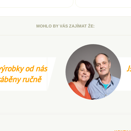
MOHLO BY VÁS ZAJÍMAT ŽE:
ýrobky od nás
J
ráběny ručně