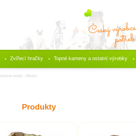
Zvířecí hračky
Topné kameny a ostatní výrobky
lastové misky - střední
Produkty