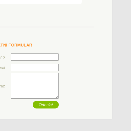
TNÍ FORMULÁŘ
éno
ail
taz
Odeslat