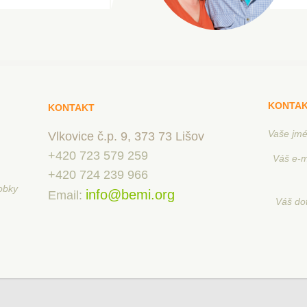
KONTAK
KONTAKT
Vaše jm
Vlkovice č.p. 9, 373 73 Lišov
+420 723 579 259
Váš e-m
+420 724 239 966
obky
info@bemi.org
Email:
Váš do