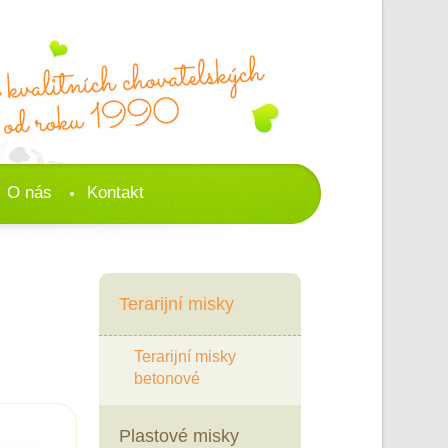
O nás
Kontakt
Terarijní misky
Terarijní misky
betonové
Plastové misky