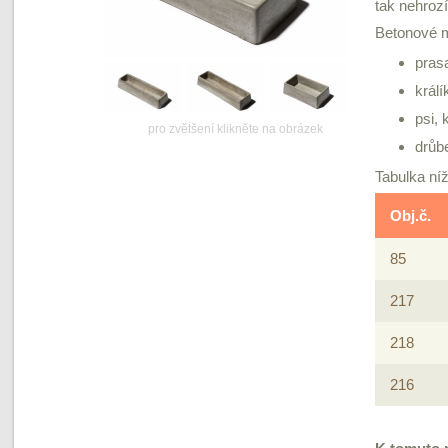
tak nehrozí
Betonové m
prasa
králí
psi,
pro zvětšení klikněte na obrázek
drůb
Tabulka ní
Obj.č.
85
217
218
216