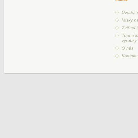
Úvodní 
Misky n
Zvířecí 
Topné k
výrobky
O nás
Kontakt