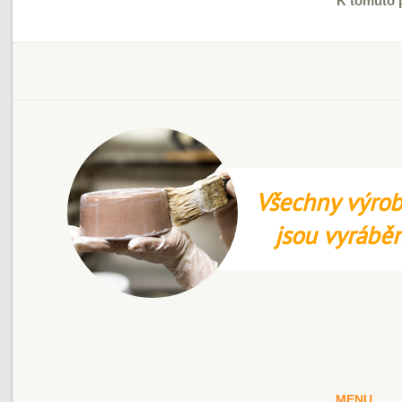
K tomuto 
Všechny výrob
jsou vyrábě
MENU