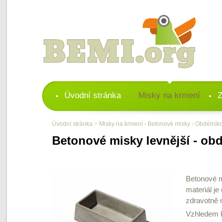
Úvodní stránka
Misky na krmení
Z
Úvodní stránka
>
Misky na krmení
›
Betonové misky
›
Obdélník
Betonové misky levnější - ob
Betonové m
materiál j
zdravotně 
Vzhledem k