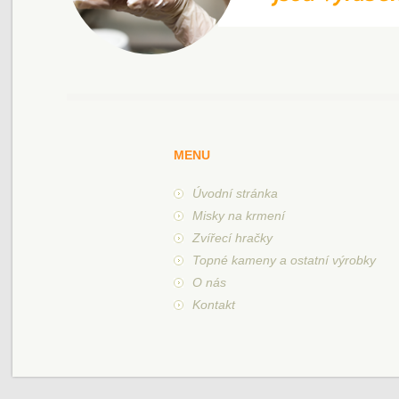
MENU
Úvodní stránka
Misky na krmení
Zvířecí hračky
Topné kameny a ostatní výrobky
O nás
Kontakt