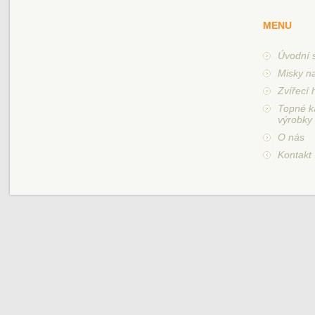
MENU
Úvodní 
Misky n
Zvířecí 
Topné k
výrobky
O nás
Kontakt