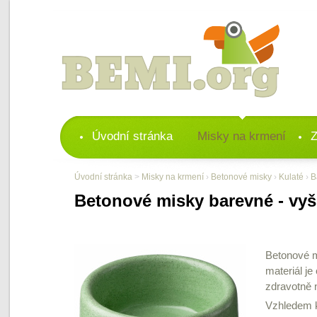
Úvodní stránka
Misky na krmení
Z
Úvodní stránka
>
Misky na krmení
›
Betonové misky
›
Kulaté
›
B
Betonové misky barevné - vyšš
Betonové m
materiál j
zdravotně 
Vzhledem k