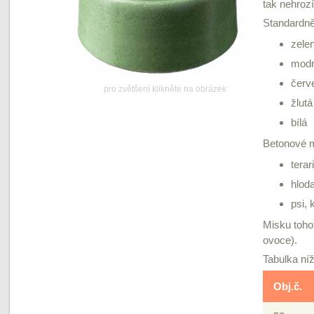
tak nehrozí
Standardně
zele
mod
červ
pro zvětšení klikněte na obrázek
žlutá
bílá
Betonové m
terar
hlod
psi,
Misku tohot
ovoce).
Tabulka ní
Obj.č.