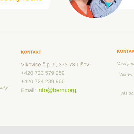
KONTAK
KONTAKT
Vaše jm
Vlkovice č.p. 9, 373 73 Lišov
+420 723 579 259
Váš e-m
+420 724 239 966
obky
info@bemi.org
Email:
Váš do