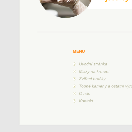
MENU
Úvodní stránka
Misky na krmení
Zvířecí hračky
Topné kameny a ostatní výr
O nás
Kontakt