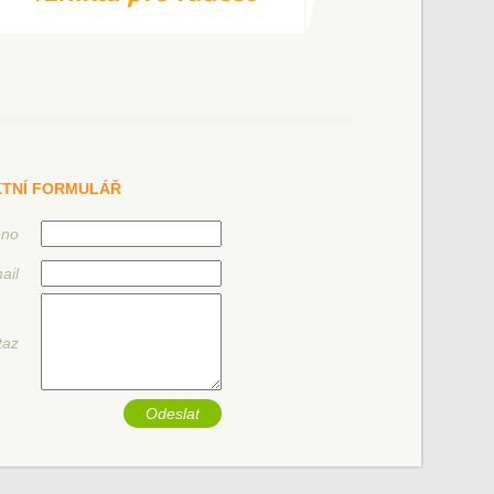
TNÍ FORMULÁŘ
éno
ail
taz
Odeslat