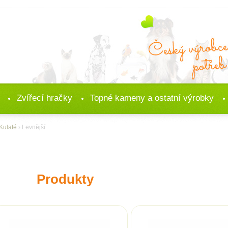
Zvířecí hračky
Topné kameny a ostatní výrobky
Kulaté
› Levnější
Produkty