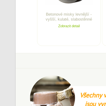
Betonové misky levnější -
vyšší, kulaté, slabostěnné
Zobrazit detail
Všechny v
jsou vy