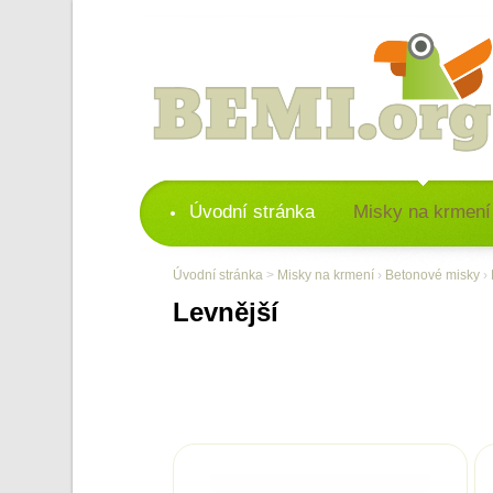
Úvodní stránka
Misky na krmení
Úvodní stránka
>
Misky na krmení
›
Betonové misky
›
Levnější