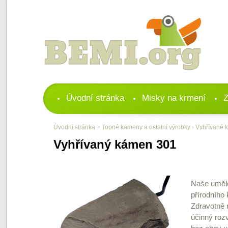
Úvodní stránka
Misky na krmení
Z
Úvodní stránka
>
Topné kameny a ostatní výrobky
›
Vyhřívané 
Vyhřívaný kámen 301
Naše umělo
přírodního
Zdravotně 
účinný roz