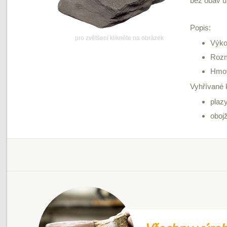
bez obav u
Popis:
pro zvětšení klikněte na obrázek
Výko
Roz
Hmot
Vyhřívané 
plaz
obojž