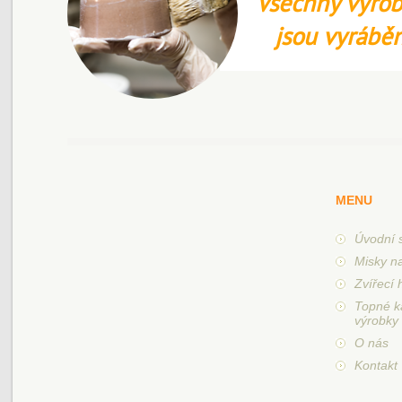
Všechny výrob
jsou vyrábě
MENU
Úvodní 
Misky n
Zvířecí 
Topné k
výrobky
O nás
Kontakt