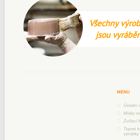
Všechny výrob
jsou vyrábě
MENU
Úvodní 
Misky n
Zvířecí 
Topné k
výrobky