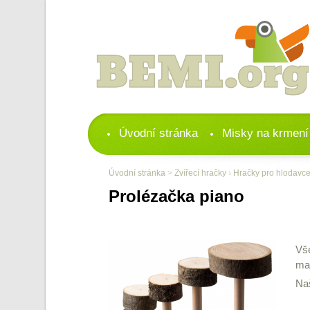
Úvodní stránka
Misky na krmení
Úvodní stránka
>
Zvířecí hračky
›
Hračky pro hlodavc
Prolézačka piano
Vše
mat
Naš