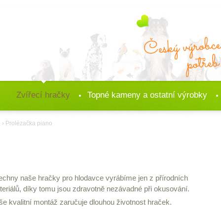
Zvířecí hračky
Topné kameny a ostatní výrobky
e
› Prolézačka piano
chny naše hračky pro hlodavce vyrábíme jen z přírodních
eriálů, díky tomu jsou zdravotně nezávadné při okusování.
e kvalitní montáž zaručuje dlouhou životnost hraček.