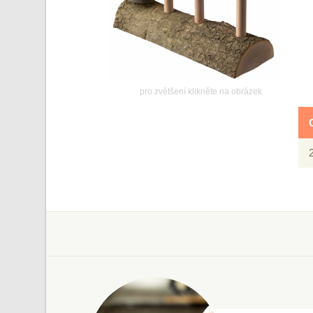
pro zvětšení klikněte na obrázek