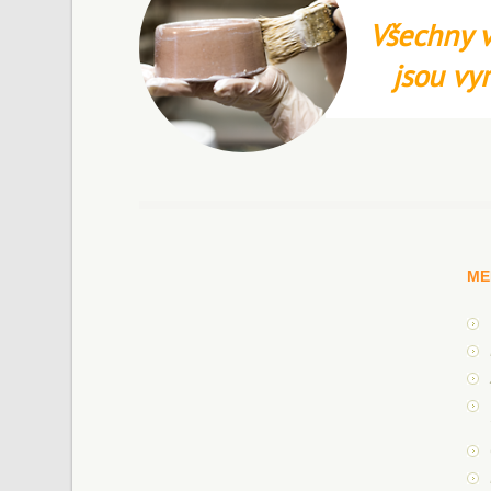
Všechny v
jsou vy
ME