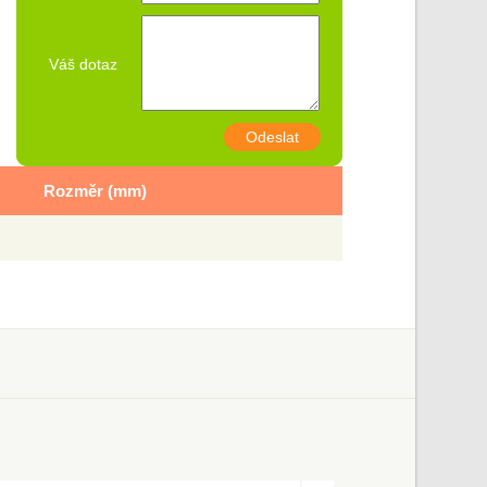
Váš dotaz
Odeslat
Rozměr (mm)