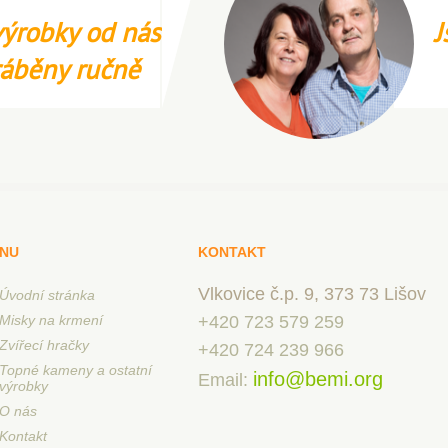
ýrobky od nás
J
ráběny ručně
NU
KONTAKT
Vlkovice č.p. 9, 373 73 Lišov
Úvodní stránka
Misky na krmení
+420 723 579 259
Zvířecí hračky
+420 724 239 966
Topné kameny a ostatní
info@bemi.org
Email:
výrobky
O nás
Kontakt