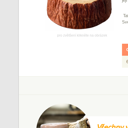
jej
Tat
Své
pro zvětšení klikněte na obrázek
Všechny v