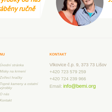
ráběny ručně
NU
KONTAKT
Vlkovice č.p. 9, 373 73 Lišov
Úvodní stránka
Misky na krmení
+420 723 579 259
Zvířecí hračky
+420 724 239 966
Topné kameny a ostatní
info@bemi.org
Email:
výrobky
O nás
Kontakt