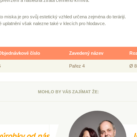
í převržení a následná ztráta cenného krmiva.
o miska je pro svůj estetický vzhled určena zejména do terárijí.
 uplatnění však nalezne také v klecích pro hlodavce.
Objednávkové číslo
Zavedený název
Ro
6
Pařez 4
Ø 8
MOHLO BY VÁS ZAJÍMAT ŽE:
ýrobky od nás
J