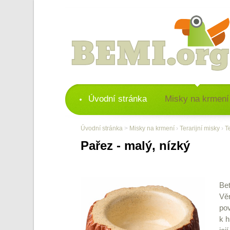
Úvodní stránka
Misky na krmení
Úvodní stránka
>
Misky na krmení
›
Terarijní misky
›
T
Pařez - malý, nízký
Bet
Věr
po
k h