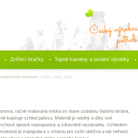
Zvířecí hračky
Topné kameny a ostatní výrobky
erarijní misky betonové
› Pařez - malý, nízký
onová, ručně malovaná miska se stane ozdobou Vašeho terária.
ně kopíruje vzhled pařezu. Materiál je odolný a díky své
vrchové úpravě nepropustný a zdravotně nezávadný. Vzhledem
motnosti je manipulace s miskou pro zvíře obtížná a tak nehrozí