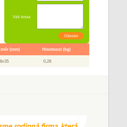
Váš dotaz
Odeslat
změr (mm)
Hmotnost (kg)
8x35
0,28
sme rodinná firma, která